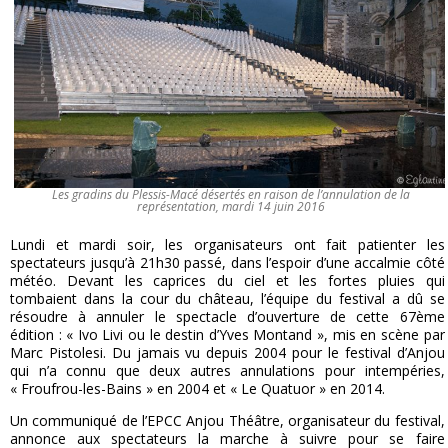
Les gradins du Plessis-Macé désertés en raison de l’annulation de la
représentation, mardi 14 juin 2016
Lundi et mardi soir, les organisateurs ont fait patienter les
spectateurs jusqu’à 21h30 passé, dans l’espoir d’une accalmie côté
météo. Devant les caprices du ciel et les fortes pluies qui
tombaient dans la cour du château, l’équipe du festival a dû se
résoudre à annuler le spectacle d’ouverture de cette 67ème
édition : « Ivo Livi ou le destin d’Yves Montand », mis en scène par
Marc Pistolesi. Du jamais vu depuis 2004 pour le festival d’Anjou
qui n’a connu que deux autres annulations pour intempéries,
« Froufrou-les-Bains » en 2004 et « Le Quatuor » en 2014.
Un communiqué de l’EPCC Anjou Théâtre, organisateur du festival,
annonce aux spectateurs la marche à suivre pour se faire