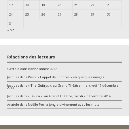
17
18
19
20
21
22
23
24
25
26
27
28
29
30
31
« Mai
Réactions des lecteurs
Gefroid
dans
Bonne année 2017 !
Jacques
dans
Pièce « L’appel de Londres » en quelques images
Jacques
dans
« The Guitrys », au Grand Théâtre, mercredi 17 décembre
2014
Jacques
dans
« Divina », au Grand Théâtre, mardi 2 décembre 2014
Anatole
dans
Noëlle Perna jongle divinement avec les mots