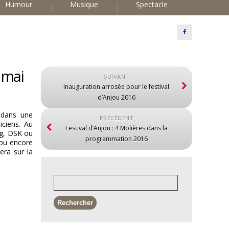
Humour
Musique
Spectacle
 mai
SUIVANT
Inauguration arrosée pour le festival
d’Anjou 2016
 dans une
PRÉCÉDENT
ciens. Au
Festival d’Anjou : 4 Molières dans la
ng, DSK ou
programmation 2016
 ou encore
era sur la