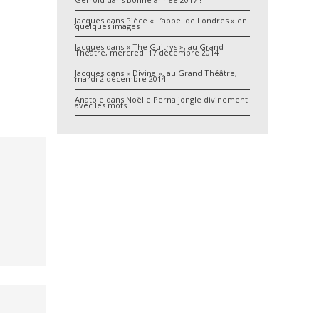
Jacques
dans
Pièce « L’appel de Londres » en
quelques images
Jacques
dans
« The Guitrys », au Grand
Théâtre, mercredi 17 décembre 2014
Jacques
dans
« Divina », au Grand Théâtre,
mardi 2 décembre 2014
Anatole
dans
Noëlle Perna jongle divinement
avec les mots