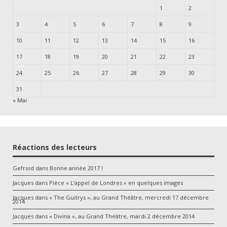
1
2
3
4
5
6
7
8
9
10
11
12
13
14
15
16
17
18
19
20
21
22
23
24
25
26
27
28
29
30
31
« Mai
Réactions des lecteurs
Gefroid
dans
Bonne année 2017 !
Jacques
dans
Pièce « L’appel de Londres » en quelques images
Jacques
dans
« The Guitrys », au Grand Théâtre, mercredi 17 décembre
2014
Jacques
dans
« Divina », au Grand Théâtre, mardi 2 décembre 2014