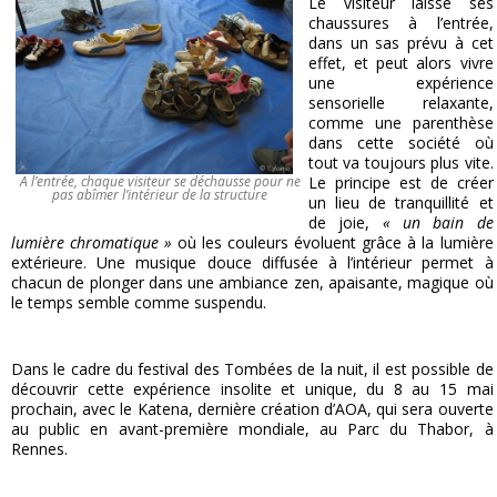
Le visiteur laisse ses
chaussures à l’entrée,
dans un sas prévu à cet
effet, et peut alors vivre
une expérience
sensorielle relaxante,
comme une parenthèse
dans cette société où
tout va toujours plus vite.
A l’entrée, chaque visiteur se déchausse pour ne
Le principe est de créer
pas abîmer l’intérieur de la structure
un lieu de tranquillité et
de joie,
« un bain de
lumière chromatique »
où les couleurs évoluent grâce à la lumière
extérieure. Une musique douce diffusée à l’intérieur permet à
chacun de plonger dans une ambiance zen, apaisante, magique où
le temps semble comme suspendu.
Dans le cadre du festival des Tombées de la nuit, il est possible de
découvrir cette expérience insolite et unique, du 8 au 15 mai
prochain, avec le Katena, dernière création d’AOA, qui sera ouverte
au public en avant-première mondiale, au Parc du Thabor, à
Rennes.