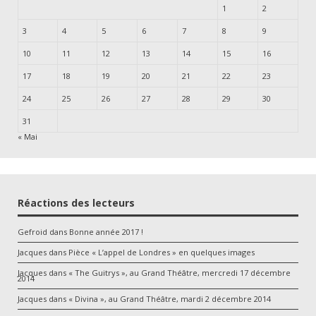
1
2
3
4
5
6
7
8
9
10
11
12
13
14
15
16
17
18
19
20
21
22
23
24
25
26
27
28
29
30
31
« Mai
Réactions des lecteurs
Gefroid
dans
Bonne année 2017 !
Jacques
dans
Pièce « L’appel de Londres » en quelques images
Jacques
dans
« The Guitrys », au Grand Théâtre, mercredi 17 décembre
2014
Jacques
dans
« Divina », au Grand Théâtre, mardi 2 décembre 2014