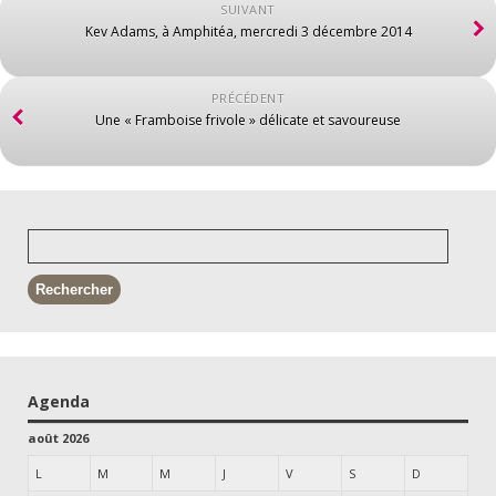
SUIVANT
Kev Adams, à Amphitéa, mercredi 3 décembre 2014
PRÉCÉDENT
Une « Framboise frivole » délicate et savoureuse
Agenda
août 2026
L
M
M
J
V
S
D