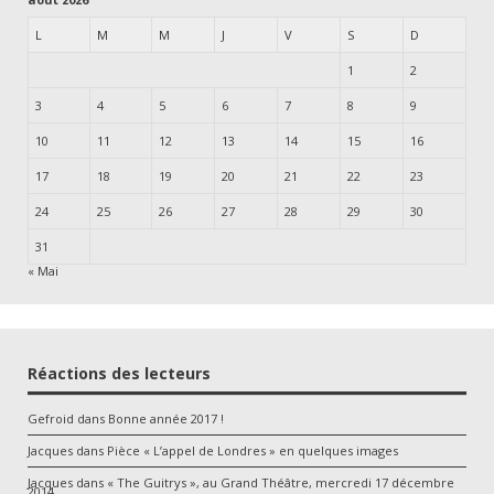
L
M
M
J
V
S
D
1
2
3
4
5
6
7
8
9
10
11
12
13
14
15
16
17
18
19
20
21
22
23
24
25
26
27
28
29
30
31
« Mai
Réactions des lecteurs
Gefroid
dans
Bonne année 2017 !
Jacques
dans
Pièce « L’appel de Londres » en quelques images
Jacques
dans
« The Guitrys », au Grand Théâtre, mercredi 17 décembre
2014