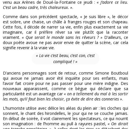
venu aux Arènes de Doué-la-Fontaine ce jeudi :
« J’adore ce lieu.
C’est un beau cadre, très chaleureux. »
.
Comme dans son précédent spectacle, « Je suis libre », le décor
est sobre, une chaise, un châle à franges rouges et son chapeau.
Cette fois, il décide de narrer sa vie, enfin plus exactement sa vie
imaginaire, car il préfère rêver sa vie plutôt que la raconter
vraiment.
« Que serait le monde sans les rêveurs ? »
D’ailleurs, ce
doux poète avoue ne pas avoir envie de quitter la scène, car cela
signifie revenir à la vraie vie.
« La vie c’est beau, c’est con, c’est
compliqué ! »
D’anciens personnages sont de retour, comme Simone Boutboul
qui avoue ne jamais avoir été inquiète pour ses enfants, mais
l’avoir fait croire pour ne pas passer pour une mère indigne. Des
nouveaux apparaissent, comme ce bègue qui déclare que sa
particularité est un avantage car
« on a tellement du mal à les sortir
les mots, qu’il faut bien les choisir, ça évite de dire des conneries »
.
L’humoriste utilise avec délice les aléas du plein air : les cloches qui
sonnent, le chant des hirondelles, le jour qui ne se couche jamais.
En début de soirée, il voit clairement les spectateurs, ce qui nourrit
son imagination : de l’homme au pull à rayures pastel,
« On dirait
une tranche napolitaine. »
, à celles dont les rires se détachent des