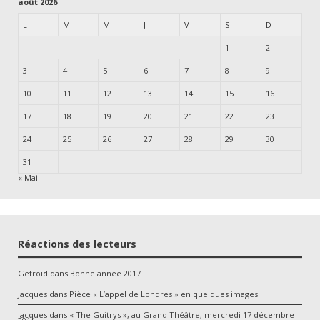
août 2026
L
M
M
J
V
S
D
1
2
3
4
5
6
7
8
9
10
11
12
13
14
15
16
17
18
19
20
21
22
23
24
25
26
27
28
29
30
31
« Mai
Réactions des lecteurs
Gefroid
dans
Bonne année 2017 !
Jacques
dans
Pièce « L’appel de Londres » en quelques images
Jacques
dans
« The Guitrys », au Grand Théâtre, mercredi 17 décembre