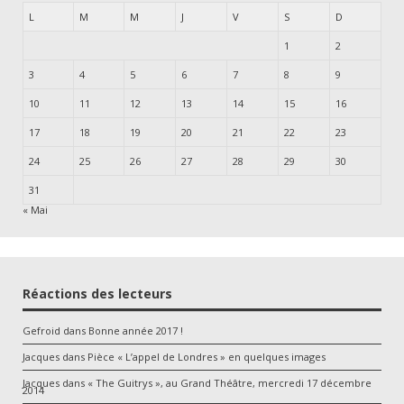
L
M
M
J
V
S
D
1
2
3
4
5
6
7
8
9
10
11
12
13
14
15
16
17
18
19
20
21
22
23
24
25
26
27
28
29
30
31
« Mai
Réactions des lecteurs
Gefroid
dans
Bonne année 2017 !
Jacques
dans
Pièce « L’appel de Londres » en quelques images
Jacques
dans
« The Guitrys », au Grand Théâtre, mercredi 17 décembre
2014