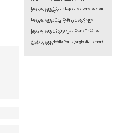
Jacques
dans
Pièce « L’appel de Londres » en
quelques images
Jacques
dans
« The Guitrys », au Grand
Théâtre, mercredi 17 décembre 2014
Jacques
dans
« Divina », au Grand Théâtre,
mardi 2 décembre 2014
Anatole
dans
Noëlle Perna jongle divinement
avec les mots