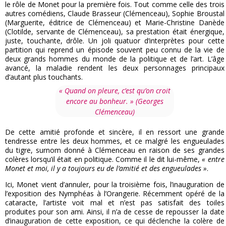
le rôle de Monet pour la première fois. Tout comme celle des trois
autres comédiens, Claude Brasseur (Clémenceau), Sophie Broustal
(Marguerite, éditrice de Clémenceau) et Marie-Christine Danède
(Clotilde, servante de Clémenceau), sa prestation était énergique,
juste, touchante, drôle. Un joli quatuor d’interprètes pour cette
partition qui reprend un épisode souvent peu connu de la vie de
deux grands hommes du monde de la politique et de l’art. L’âge
avancé, la maladie rendent les deux personnages principaux
d’autant plus touchants.
« Quand on pleure, c’est qu’on croit
encore au bonheur. » (Georges
Clémenceau)
De cette amitié profonde et sincère, il en ressort une grande
tendresse entre les deux hommes, et ce malgré les engueulades
du tigre, surnom donné à Clémenceau en raison de ses grandes
colères lorsqu’il était en politique. Comme il le dit lui-même,
« entre
Monet et moi, il y a toujours eu de l’amitié et des engueulades »
.
Ici, Monet vient d’annuler, pour la troisième fois, l’inauguration de
l’exposition des Nymphéas à l’Orangerie. Récemment opéré de la
cataracte, l’artiste voit mal et n’est pas satisfait des toiles
produites pour son ami. Ainsi, il n’a de cesse de repousser la date
d’inauguration de cette exposition, ce qui déclenche la colère de