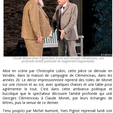
Claude Monet (Yves Pignot) face à son ami Georges Clémenceau, une
profonde amitié ponctuée de magistrales engueulades.
Mise en scène par Christophe Lidon, cette pièce se déroule en
Vendée, dans la maison de campagne de Clémenceau, dans les
années 20. Le décor impressionniste reprend des toiles de Monet
sur une cloison et au sol, avec quelques chaises et une table pour
agrémenter le tout. C’est dans cette ambiance poétique et
bucolique que le spectateur découvre l’amitié profonde qui unit
Georges Clémenceau à Claude Monet, par leurs échanges de
lettres, puis la venue de ce dernier.
Tenu jusqu’ici par Michel Aumont, Yves Pignot reprenait lundi soir