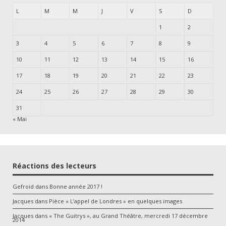
L
M
M
J
V
S
D
1
2
3
4
5
6
7
8
9
10
11
12
13
14
15
16
17
18
19
20
21
22
23
24
25
26
27
28
29
30
31
« Mai
Réactions des lecteurs
Gefroid
dans
Bonne année 2017 !
Jacques
dans
Pièce « L’appel de Londres » en quelques images
Jacques
dans
« The Guitrys », au Grand Théâtre, mercredi 17 décembre
2014