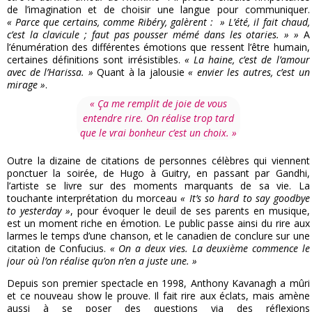
de l’imagination et de choisir une langue pour communiquer.
« Parce que certains, comme Ribéry, galèrent : » L’été, il fait chaud,
c’est la clavicule ; faut pas pousser mémé dans les otaries. » »
A
l’énumération des différentes émotions que ressent l’être humain,
certaines définitions sont irrésistibles.
« La haine, c’est de l’amour
avec de l’Harissa. »
Quant à la jalousie
« envier les autres, c’est un
mirage »
.
« Ça me remplit de joie de vous
entendre rire.
On réalise trop tard
que le vrai bonheur c’est un choix. »
Outre la dizaine de citations de personnes célèbres qui viennent
ponctuer la soirée, de Hugo à Guitry, en passant par Gandhi,
l’artiste se livre sur des moments marquants de sa vie. La
touchante interprétation du morceau
« It’s so hard to say goodbye
to yesterday »
, pour évoquer le deuil de ses parents en musique,
est un moment riche en émotion. Le public passe ainsi du rire aux
larmes le temps d’une chanson, et le canadien de conclure sur une
citation de Confucius.
« On a deux vies. La deuxième commence le
jour où l’on réalise qu’on n’en a juste une. »
Depuis son premier spectacle en 1998, Anthony Kavanagh a mûri
et ce nouveau show le prouve. Il fait rire aux éclats, mais amène
aussi à se poser des questions via des réflexions