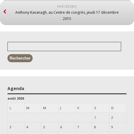
PRÉCÉDENT
Anthony Kavanagh, au Centre de congrès, jeudi 17 décembre
2015
Agenda
août 2026
L
M
M
J
V
S
D
1
2
3
4
5
6
7
8
9