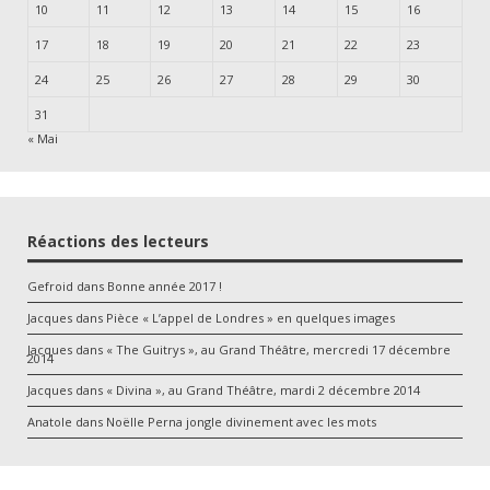
10
11
12
13
14
15
16
17
18
19
20
21
22
23
24
25
26
27
28
29
30
31
« Mai
Réactions des lecteurs
Gefroid
dans
Bonne année 2017 !
Jacques
dans
Pièce « L’appel de Londres » en quelques images
Jacques
dans
« The Guitrys », au Grand Théâtre, mercredi 17 décembre
2014
Jacques
dans
« Divina », au Grand Théâtre, mardi 2 décembre 2014
Anatole
dans
Noëlle Perna jongle divinement avec les mots