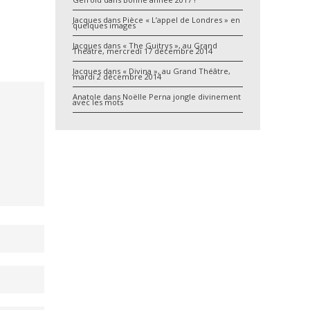
Jacques
dans
Pièce « L’appel de Londres » en
quelques images
Jacques
dans
« The Guitrys », au Grand
Théâtre, mercredi 17 décembre 2014
Jacques
dans
« Divina », au Grand Théâtre,
mardi 2 décembre 2014
Anatole
dans
Noëlle Perna jongle divinement
avec les mots