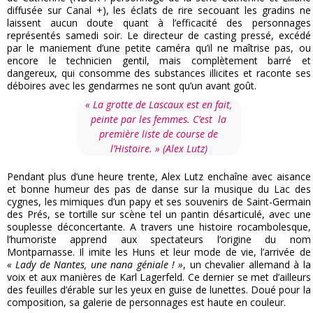
diffusée sur Canal +), les éclats de rire secouant les gradins ne
laissent aucun doute quant à l’efficacité des personnages
représentés samedi soir. Le directeur de casting pressé, excédé
par le maniement d’une petite caméra qu’il ne maîtrise pas, ou
encore le technicien gentil, mais complètement barré et
dangereux, qui consomme des substances illicites et raconte ses
déboires avec les gendarmes ne sont qu’un avant goût.
« La grotte de Lascaux est en fait,
peinte par les femmes. C’est la
première liste de course de
l’Histoire. »
(Alex Lutz)
Pendant plus d’une heure trente, Alex Lutz enchaîne avec aisance
et bonne humeur des pas de danse sur la musique du Lac des
cygnes, les mimiques d’un papy et ses souvenirs de Saint-Germain
des Prés, se tortille sur scène tel un pantin désarticulé, avec une
souplesse déconcertante. A travers une histoire rocambolesque,
l’humoriste apprend aux spectateurs l’origine du nom
Montparnasse. Il imite les Huns et leur mode de vie, l’arrivée de
« Lady de Nantes, une nana géniale ! »
, un chevalier allemand à la
voix et aux manières de Karl Lagerfeld. Ce dernier se met d’ailleurs
des feuilles d’érable sur les yeux en guise de lunettes. Doué pour la
composition, sa galerie de personnages est haute en couleur.