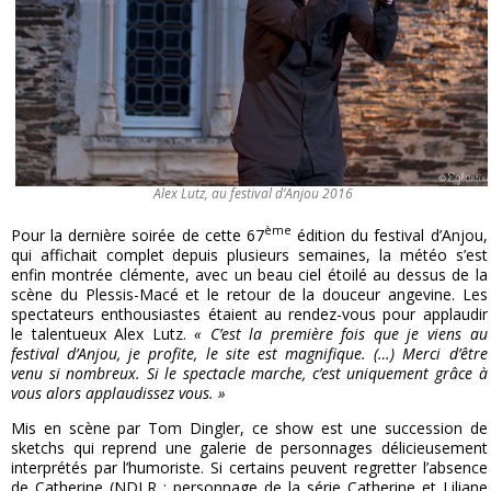
Alex Lutz, au festival d’Anjou 2016
ème
Pour la dernière soirée de cette 67
édition du festival d’Anjou,
qui affichait complet depuis plusieurs semaines, la météo s’est
enfin montrée clémente, avec un beau ciel étoilé au dessus de la
scène du Plessis-Macé et le retour de la douceur angevine. Les
spectateurs enthousiastes étaient au rendez-vous pour applaudir
le talentueux Alex Lutz.
« C’est la première fois que je viens au
festival d’Anjou, je profite, le site est magnifique. (…) Merci d’être
venu si nombreux. Si le spectacle marche, c’est uniquement grâce à
vous alors applaudissez vous. »
Mis en scène par Tom Dingler, ce show est une succession de
sketchs qui reprend une galerie de personnages délicieusement
interprétés par l’humoriste. Si certains peuvent regretter l’absence
de Catherine (NDLR : personnage de la série Catherine et Liliane