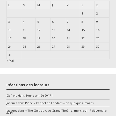
L
M
M
J
V
S
D
1
2
3
4
5
6
7
8
9
10
11
12
13
14
15
16
17
18
19
20
21
22
23
24
25
26
27
28
29
30
31
« Mai
Réactions des lecteurs
Gefroid
dans
Bonne année 2017 !
Jacques
dans
Pièce « L’appel de Londres » en quelques images
Jacques
dans
« The Guitrys », au Grand Théâtre, mercredi 17 décembre
2014