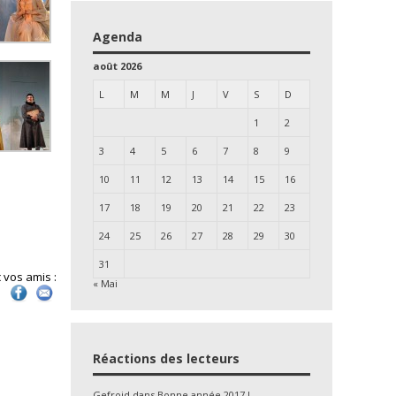
Agenda
août 2026
L
M
M
J
V
S
D
1
2
3
4
5
6
7
8
9
10
11
12
13
14
15
16
17
18
19
20
21
22
23
24
25
26
27
28
29
30
31
 vos amis :
« Mai
Réactions des lecteurs
Gefroid
dans
Bonne année 2017 !