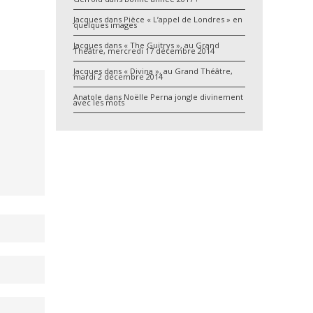
Jacques
dans
Pièce « L’appel de Londres » en
quelques images
Jacques
dans
« The Guitrys », au Grand
Théâtre, mercredi 17 décembre 2014
Jacques
dans
« Divina », au Grand Théâtre,
mardi 2 décembre 2014
Anatole
dans
Noëlle Perna jongle divinement
avec les mots