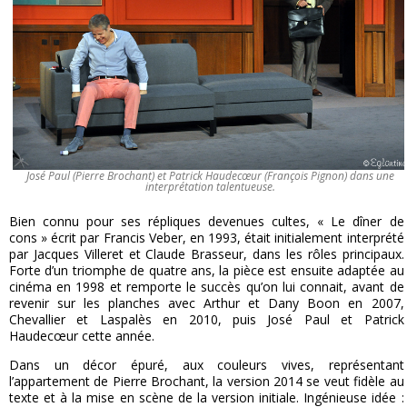
José Paul (Pierre Brochant) et Patrick Haudecœur (François Pignon) dans une
interprétation talentueuse.
Bien connu pour ses répliques devenues cultes, « Le dîner de
cons » écrit par Francis Veber, en 1993, était initialement interprété
par Jacques Villeret et Claude Brasseur, dans les rôles principaux.
Forte d’un triomphe de quatre ans, la pièce est ensuite adaptée au
cinéma en 1998 et remporte le succès qu’on lui connait, avant de
revenir sur les planches avec Arthur et Dany Boon en 2007,
Chevallier et Laspalès en 2010, puis José Paul et Patrick
Haudecœur cette année.
Dans un décor épuré, aux couleurs vives, représentant
l’appartement de Pierre Brochant, la version 2014 se veut fidèle au
texte et à la mise en scène de la version initiale. Ingénieuse idée :