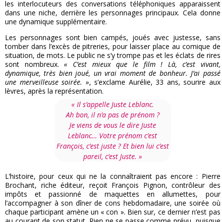
les interlocuteurs des conversations téléphoniques apparaissent
dans une niche, derrière les personnages principaux. Cela donne
une dynamique supplémentaire.
Les personnages sont bien campés, joués avec justesse, sans
tomber dans l’excès de pitreries, pour laisser place au comique de
situation, de mots. Le public ne s’y trompe pas et les éclats de rires
sont nombreux.
« C’est mieux que le film ! Là, c’est vivant,
dynamique, très bien joué, un vrai moment de bonheur. J’ai passé
une merveilleuse soirée. »
, s’exclame Aurélie, 33 ans, sourire aux
lèvres, après la représentation.
« Il s’appelle Juste Leblanc.
Ah bon, il n’a pas de prénom ?
Je viens de vous le dire Juste
Leblanc… Votre prénom c’est
François, c’est juste ? Et bien lui c’est
pareil, c’est Juste. »
L’histoire, pour ceux qui ne la connaîtraient pas encore : Pierre
Brochant, riche éditeur, reçoit François Pignon, contrôleur des
impôts et passionné de maquettes en allumettes, pour
l’accompagner à son dîner de cons hebdomadaire, une soirée où
chaque participant amène un « con ». Bien sur, ce dernier n’est pas
au courant de son statut. Rien ne se passe comme prévu, puisque