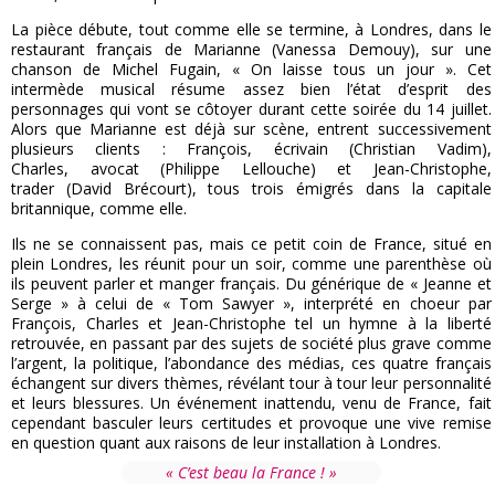
La pièce débute, tout comme elle se termine, à Londres, dans le
restaurant français de Marianne (Vanessa Demouy), sur une
chanson de Michel Fugain, « On laisse tous un jour ». Cet
intermède musical résume assez bien l’état d’esprit des
personnages qui vont se côtoyer durant cette soirée du 14 juillet.
Alors que Marianne est déjà sur scène, entrent successivement
plusieurs clients : François, écrivain (Christian Vadim),
Charles, avocat (Philippe Lellouche) et Jean-Christophe,
trader (David Brécourt), tous trois émigrés dans la capitale
britannique, comme elle.
Ils ne se connaissent pas, mais ce petit coin de France, situé en
plein Londres, les réunit pour un soir, comme une parenthèse où
ils peuvent parler et manger français. Du générique de « Jeanne et
Serge » à celui de « Tom Sawyer », interprété en choeur par
François, Charles et Jean-Christophe tel un hymne à la liberté
retrouvée, en passant par des sujets de société plus grave comme
l’argent, la politique, l’abondance des médias, ces quatre français
échangent sur divers thèmes, révélant tour à tour leur personnalité
et leurs blessures. Un événement inattendu, venu de France, fait
cependant basculer leurs certitudes et provoque une vive remise
en question quant aux raisons de leur installation à Londres.
« C’est beau la France ! »