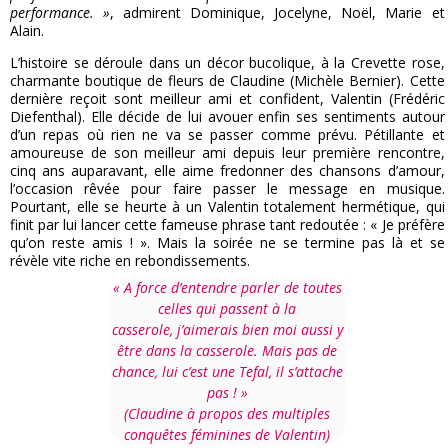
performance. »
, admirent Dominique, Jocelyne, Noël, Marie et
Alain.
L’histoire se déroule dans un décor bucolique, à la Crevette rose,
charmante boutique de fleurs de Claudine (Michèle Bernier). Cette
dernière reçoit sont meilleur ami et confident, Valentin (Frédéric
Diefenthal). Elle décide de lui avouer enfin ses sentiments autour
d’un repas où rien ne va se passer comme prévu. Pétillante et
amoureuse de son meilleur ami depuis leur première rencontre,
cinq ans auparavant, elle aime fredonner des chansons d’amour,
l’occasion rêvée pour faire passer le message en musique.
Pourtant, elle se heurte à un Valentin totalement hermétique, qui
finit par lui lancer cette fameuse phrase tant redoutée : « Je préfère
qu’on reste amis ! ». Mais la soirée ne se termine pas là et se
révèle vite riche en rebondissements.
« A force d’entendre parler de toutes
celles qui passent à la
casserole, j’aimerais bien moi aussi y
être dans la casserole. Mais pas de
chance, lui c’est une Tefal, il s’attache
pas ! »
(Claudine à propos des multiples
conquêtes féminines de Valentin)