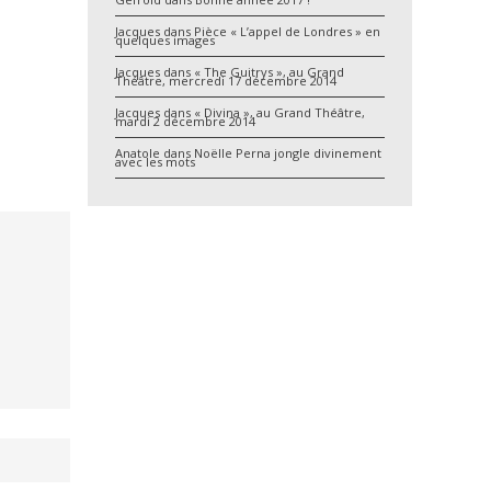
Jacques
dans
Pièce « L’appel de Londres » en
quelques images
Jacques
dans
« The Guitrys », au Grand
Théâtre, mercredi 17 décembre 2014
Jacques
dans
« Divina », au Grand Théâtre,
mardi 2 décembre 2014
Anatole
dans
Noëlle Perna jongle divinement
avec les mots