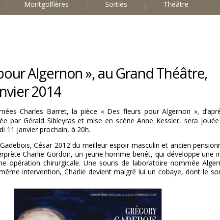
Montgolfières
Sorties
Théâtre
 pour Algernon », au Grand Théâtre,
nvier 2014
nées Charles Barret, la pièce « Des fleurs pour Algernon », d’ap
ée par Gérald Sibleyras et mise en scène Anne Kessler, sera joué
i 11 janvier prochain, à 20h.
Gadebois, César 2012 du meilleur espoir masculin et ancien pensionn
erprète Charlie Gordon, un jeune homme benêt, qui développe une in
’une opération chirurgicale. Une souris de laboratoire nommée Alge
même intervention, Charlie devient malgré lui un cobaye, dont le sort