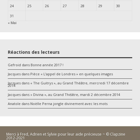
24
25
26
27
28
29
30
31
« Mai
Réactions des lecteurs
Gefroid
dans
Bonne année 2017 !
Jacques
dans
Pièce « L’appel de Londres » en quelques images
Jacques
dans
« The Guitrys », au Grand Théâtre, mercredi 17 décembre
2014
Jacques
dans
« Divina », au Grand Théâtre, mardi 2 décembre 2014
Anatole
dans
Noëlle Perna jongle divinement avec les mots
Merci à Fred, Adrien et Sylvie pour leur aide précieuse ~ © Clapzine
2012-2021