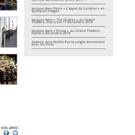
Jacques
dans
Pièce « L’appel de Londres » en
quelques images
Jacques
dans
« The Guitrys », au Grand
Théâtre, mercredi 17 décembre 2014
Jacques
dans
« Divina », au Grand Théâtre,
mardi 2 décembre 2014
Anatole
dans
Noëlle Perna jongle divinement
avec les mots
 vos amis :