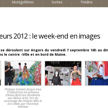
Montgolfières
Sorties
Théâtre
eurs 2012 : le week-end en images
 se déroulent sur Angers du vendredi 7 septembre 16h au d
 le centre -Ville et en bord de Maine.
Philippe Violanti (Acqua Viva
Productions) en présence
d’Anna Bystrova (étudiante
aux Beaux-Arts), lors du
vernissage des limaces Mila et
Ece créées par Florentijn
Hofman