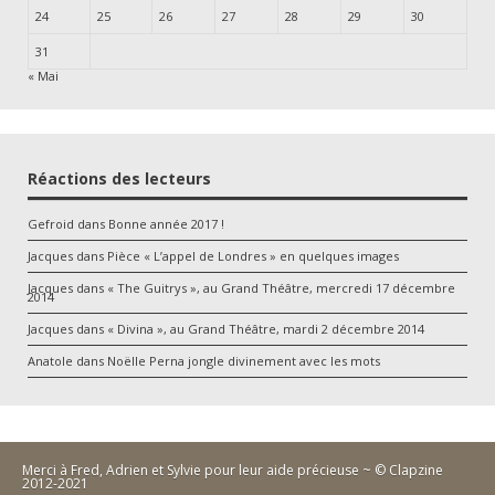
24
25
26
27
28
29
30
31
« Mai
Réactions des lecteurs
Gefroid
dans
Bonne année 2017 !
Jacques
dans
Pièce « L’appel de Londres » en quelques images
Jacques
dans
« The Guitrys », au Grand Théâtre, mercredi 17 décembre
2014
Jacques
dans
« Divina », au Grand Théâtre, mardi 2 décembre 2014
Anatole
dans
Noëlle Perna jongle divinement avec les mots
Merci à Fred, Adrien et Sylvie pour leur aide précieuse ~ © Clapzine
2012-2021