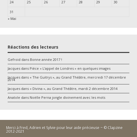
24
25
26
27
28
29
30
31
« Mai
Réactions des lecteurs
Gefroid
dans
Bonne année 2017 !
Jacques
dans
Pièce « L’appel de Londres » en quelques images
Jacques
dans
« The Guitrys », au Grand Théâtre, mercredi 17 décembre
2014
Jacques
dans
« Divina », au Grand Théâtre, mardi 2 décembre 2014
Anatole
dans
Noëlle Perna jongle divinement avec les mots
Merci à Fred, Adrien et Sylvie pour leur aide précieuse ~ © Clapzine
2012-2021