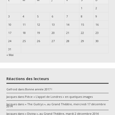
1
2
3
4
5
6
7
8
9
10
11
12
13
14
15
16
17
18
19
20
21
22
23
24
25
26
27
28
29
30
31
« Mai
Réactions des lecteurs
Gefroid
dans
Bonne année 2017 !
Jacques
dans
Pièce « L’appel de Londres » en quelques images
Jacques
dans
« The Guitrys », au Grand Théâtre, mercredi 17 décembre
2014
Jacques
dans
« Divina », au Grand Théâtre, mardi 2 décembre 2014