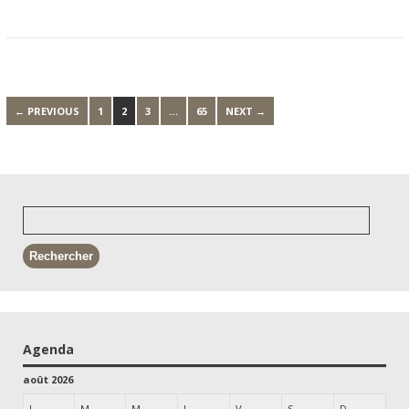
← PREVIOUS
1
2
3
…
65
NEXT →
Agenda
août 2026
L
M
M
J
V
S
D