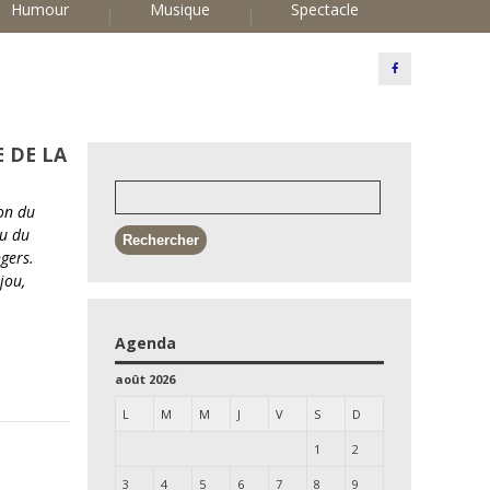
Humour
Musique
Spectacle
E DE LA
on du
au du
gers.
jou,
Agenda
août 2026
L
M
M
J
V
S
D
1
2
3
4
5
6
7
8
9