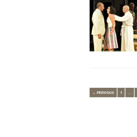
← PREVIOUS
1
…