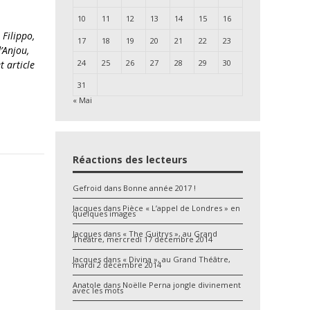
10
11
12
13
14
15
16
Filippo,
17
18
19
20
21
22
23
’Anjou,
24
25
26
27
28
29
30
 article
31
« Mai
Réactions des lecteurs
Gefroid
dans
Bonne année 2017 !
Jacques
dans
Pièce « L’appel de Londres » en
quelques images
Jacques
dans
« The Guitrys », au Grand
Théâtre, mercredi 17 décembre 2014
Jacques
dans
« Divina », au Grand Théâtre,
mardi 2 décembre 2014
Anatole
dans
Noëlle Perna jongle divinement
avec les mots