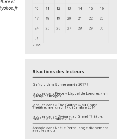
lture et
s@yahoo.fr
10
11
12
13
14
15
16
17
18
19
20
21
22
23
24
25
26
27
28
29
30
31
« Mai
Réactions des lecteurs
Gefroid
dans
Bonne année 2017 !
Jacques
dans
Pièce « L’appel de Londres » en
quelques images
Jacques
dans
« The Guitrys », au Grand
Théâtre, mercredi 17 décembre 2014
Jacques
dans
« Divina », au Grand Théâtre,
mardi 2 décembre 2014
Anatole
dans
Noëlle Perna jongle divinement
avec les mots