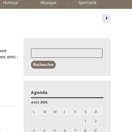
Humour
Musique
Spectacle
 une
vos amis :
Agenda
août 2026
L
M
M
J
V
S
D
1
2
3
4
5
6
7
8
9